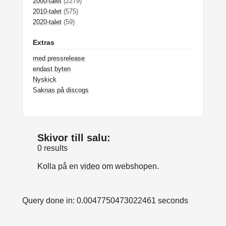
2000-talet
(2279)
2010-talet
(575)
2020-talet
(59)
Extras
med pressrelease
endast byten
Nyskick
Saknas på discogs
Skivor till salu:
0 results
Kolla på en
video
om webshopen.
Query done in: 0.0047750473022461 seconds