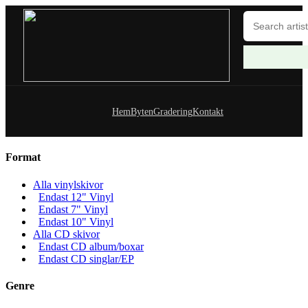
Hem
Byten
Gradering
Kontakt
Format
Alla vinylskivor
Endast 12" Vinyl
Endast 7" Vinyl
Endast 10" Vinyl
Alla CD skivor
Endast CD album/boxar
Endast CD singlar/EP
Genre