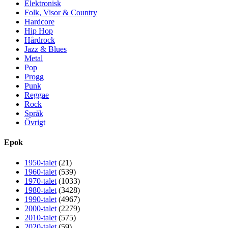
Elektronisk
Folk, Visor & Country
Hardcore
Hip Hop
Hårdrock
Jazz & Blues
Metal
Pop
Progg
Punk
Reggae
Rock
Språk
Övrigt
Epok
1950-talet
(21)
1960-talet
(539)
1970-talet
(1033)
1980-talet
(3428)
1990-talet
(4967)
2000-talet
(2279)
2010-talet
(575)
2020-talet
(59)