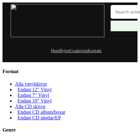
Hem
Byten
Gradering
Kontakt
Format
Alla vinylskivor
Endast 12" Vinyl
Endast 7" Vinyl
Endast 10" Vinyl
Alla CD skivor
Endast CD album/boxar
Endast CD singlar/EP
Genre