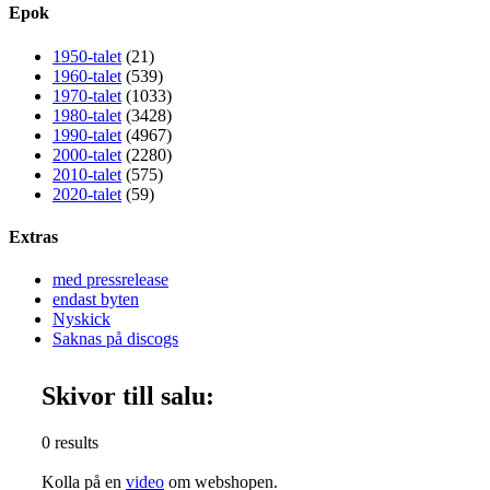
Epok
1950-talet
(21)
1960-talet
(539)
1970-talet
(1033)
1980-talet
(3428)
1990-talet
(4967)
2000-talet
(2280)
2010-talet
(575)
2020-talet
(59)
Extras
med pressrelease
endast byten
Nyskick
Saknas på discogs
Skivor till salu:
0 results
Kolla på en
video
om webshopen.