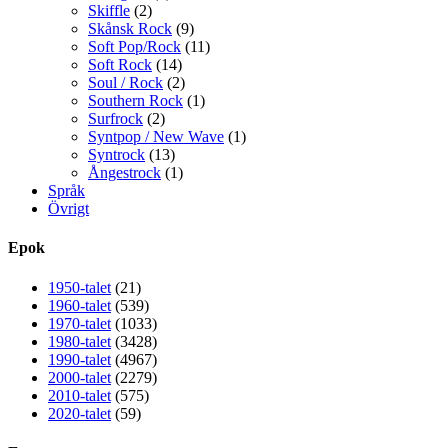
Skiffle
(2)
Skånsk Rock
(9)
Soft Pop/Rock
(11)
Soft Rock
(14)
Soul / Rock
(2)
Southern Rock
(1)
Surfrock
(2)
Syntpop / New Wave
(1)
Syntrock
(13)
Ångestrock
(1)
Språk
Övrigt
Epok
1950-talet
(21)
1960-talet
(539)
1970-talet
(1033)
1980-talet
(3428)
1990-talet
(4967)
2000-talet
(2279)
2010-talet
(575)
2020-talet
(59)