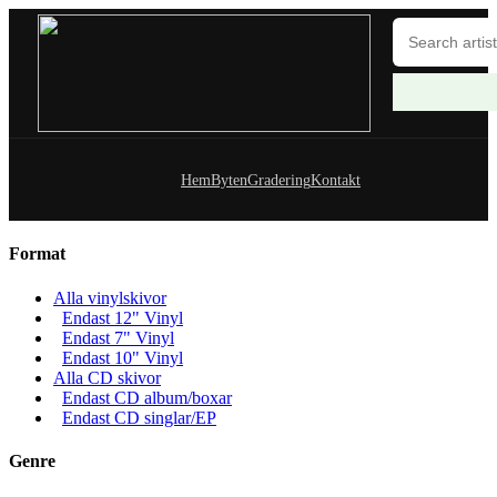
Hem
Byten
Gradering
Kontakt
Format
Alla vinylskivor
Endast 12" Vinyl
Endast 7" Vinyl
Endast 10" Vinyl
Alla CD skivor
Endast CD album/boxar
Endast CD singlar/EP
Genre