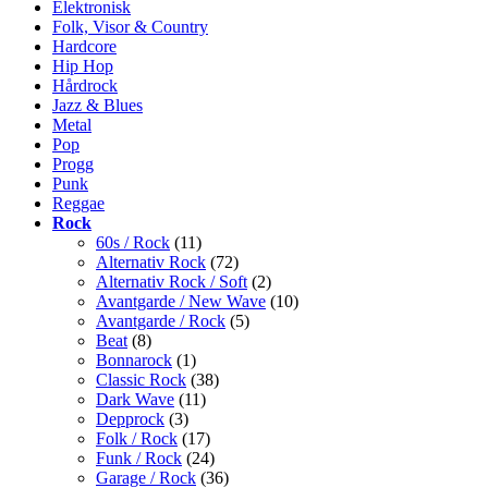
Elektronisk
Folk, Visor & Country
Hardcore
Hip Hop
Hårdrock
Jazz & Blues
Metal
Pop
Progg
Punk
Reggae
Rock
60s / Rock
(11)
Alternativ Rock
(72)
Alternativ Rock / Soft
(2)
Avantgarde / New Wave
(10)
Avantgarde / Rock
(5)
Beat
(8)
Bonnarock
(1)
Classic Rock
(38)
Dark Wave
(11)
Depprock
(3)
Folk / Rock
(17)
Funk / Rock
(24)
Garage / Rock
(36)