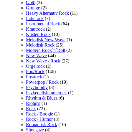
Goth
(2)
Grunge
(2)
Heavy Alternativ Rock
(11)
Indierock
(7)
Instrumental Rock
(64)
Krautrock
(2)
Kristen Rock
(10)
Melodisk New Wave
(1)
Melodisk Rock
(25)
Modern Rock´n´Roll
(2)
New Wave
(44)
New Wave / Rock
(27)
Orgelrock
(2)
Pop/Rock
(146)
Postrock
(1)
Powerpop / Rock
(19)
Psychobilly
(3)
Psykedelisk Indierock
(1)
Rhythm & Blues
(6)
Riotgrrl
(1)
Rock
(72)
Rock / Boogie
(1)
Rock / Humor
(8)
Romantisk Rock
(10)
Shoegaze
(4)