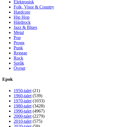
Elektronisk
Folk, Visor & Country
Hardcore
Hip Hop
Hårdrock
Jazz & Blues
Metal
Pop
Progg
Punk
Reggae
Rock
Språk
Övrigt
Epok
1950-talet
(21)
1960-talet
(539)
1970-talet
(1033)
1980-talet
(3428)
1990-talet
(4967)
2000-talet
(2279)
2010-talet
(575)
2020-talet
(59)