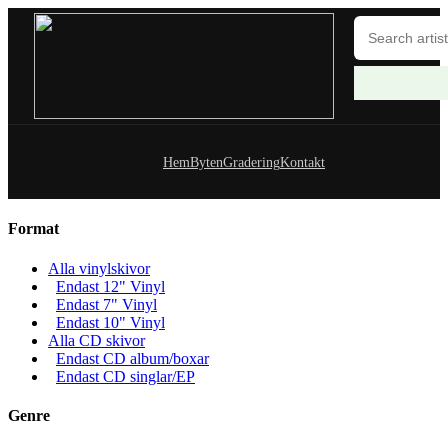
Hem
Byten
Gradering
Kontakt
Format
Alla vinylskivor
Endast 12" Vinyl
Endast 7" Vinyl
Endast 10" Vinyl
Alla CD skivor
Endast CD album/boxar
Endast CD singlar/EP
Genre