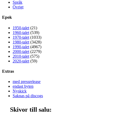
Språk
Övrigt
Epok
1950-talet
(21)
1960-talet
(539)
1970-talet
(1033)
1980-talet
(3428)
1990-talet
(4967)
2000-talet
(2279)
2010-talet
(575)
2020-talet
(59)
Extras
med pressrelease
endast byten
Nyskick
Saknas på discogs
Skivor till salu: