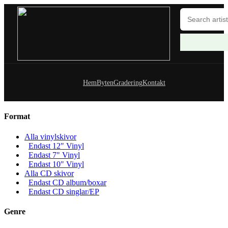
Hem
Byten
Gradering
Kontakt
Format
Alla vinylskivor
Endast 12" Vinyl
Endast 7" Vinyl
Endast 10" Vinyl
Alla CD skivor
Endast CD album/boxar
Endast CD singlar/EP
Genre