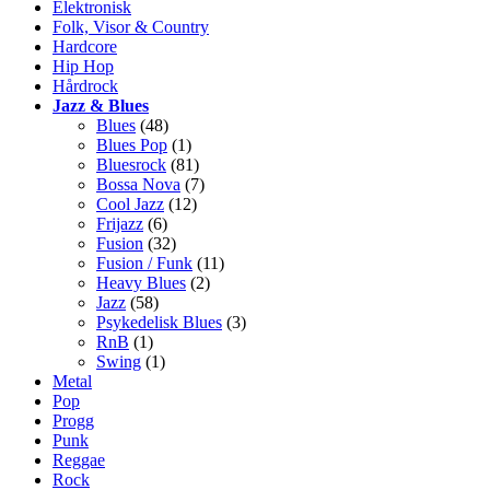
Elektronisk
Folk, Visor & Country
Hardcore
Hip Hop
Hårdrock
Jazz & Blues
Blues
(48)
Blues Pop
(1)
Bluesrock
(81)
Bossa Nova
(7)
Cool Jazz
(12)
Frijazz
(6)
Fusion
(32)
Fusion / Funk
(11)
Heavy Blues
(2)
Jazz
(58)
Psykedelisk Blues
(3)
RnB
(1)
Swing
(1)
Metal
Pop
Progg
Punk
Reggae
Rock