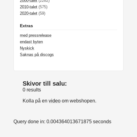
2000-talet
(2282)
2010-talet
(575)
2020-talet
(59)
Extras
med pressrelease
endast byten
Nyskick
Saknas på discogs
Skivor till salu:
0 results
Kolla på en
video
om webshopen.
Query done in: 0.004364013671875 seconds