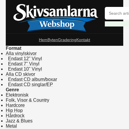
Hem
Byten
Gradering
Kontakt
Format
Alla vinylskivor
Endast 12" Vinyl
Endast 7" Vinyl
Endast 10" Vinyl
Alla CD skivor
Endast CD album/boxar
Endast CD singlar/EP
Genre
Elektronisk
Folk, Visor & Country
Hardcore
Hip Hop
Hårdrock
Jazz & Blues
Metal