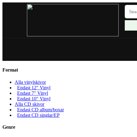
Format
Alla vinylskivor
Endast 12" Vinyl
Endast 7" Vinyl
Endast 10" Vinyl
Alla CD skivor
Endast CD album/boxar
Endast CD singlar/EP
Genre