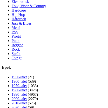
Elektronisk
Folk, Visor & Country
Hardcore
Hip Hop
Hårdrock
Jazz & Blues
Metal
Pop
Progg
Punk
Reggae
Rock
Språk
Övrigt
Epok
1950-talet
(21)
1960-talet
(539)
1970-talet
(1033)
1980-talet
(3428)
1990-talet
(4967)
2000-talet
(2279)
2010-talet
(575)
2020-talet
(59)