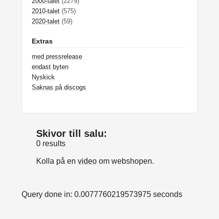
2000-talet
(2279)
2010-talet
(575)
2020-talet
(59)
Extras
med pressrelease
endast byten
Nyskick
Saknas på discogs
Skivor till salu:
0 results
Kolla på en
video
om webshopen.
Query done in: 0.0077760219573975 seconds