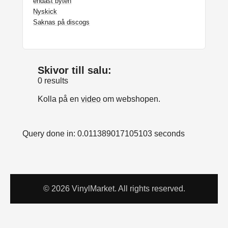
endast byten
Nyskick
Saknas på discogs
Skivor till salu:
0 results
Kolla på en
video
om webshopen.
Query done in: 0.011389017105103 seconds
© 2026 VinylMarket. All rights reserved.