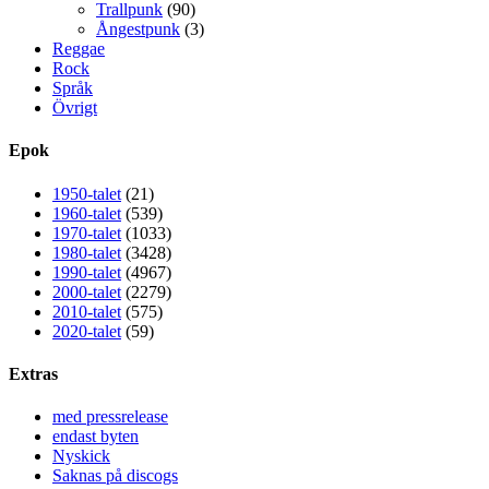
Trallpunk
(90)
Ångestpunk
(3)
Reggae
Rock
Språk
Övrigt
Epok
1950-talet
(21)
1960-talet
(539)
1970-talet
(1033)
1980-talet
(3428)
1990-talet
(4967)
2000-talet
(2279)
2010-talet
(575)
2020-talet
(59)
Extras
med pressrelease
endast byten
Nyskick
Saknas på discogs