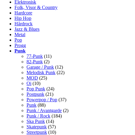
Elektronisk
Folk, Visor & Country
Hardcore
Hip Hop
Hårdrock
Jazz & Blues
Metal
Pop
Progg
Punk
77-Punk
(11)
82-Punk
(2)
Garage / Punk
(12)
Melodisk Punk
(22)
MOD
(25)
Oi
(10)
Pop Punk
(24)
Postpunk
(21)
Powerpop / Pop
(37)
Punk
(88)
Punk / Avantgarde
(2)
Punk / Rock
(184)
Ska Punk
(14)
Skatepunk
(57)
Streetpunk
(10)