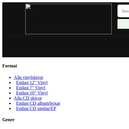
Format
Alla vinylskivor
Endast 12" Vinyl
Endast 7" Vinyl
Endast 10" Vinyl
Alla CD skivor
Endast CD album/boxar
Endast CD singlar/EP
Genre