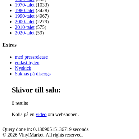
1970-talet
(1033)
1980-talet
(3428)
1990-talet
(4967)
2000-talet
(2279)
2010-talet
(575)
2020-talet
(59)
Extras
med pressrelease
endast byten
Nyskick
Saknas på discogs
Skivor till salu:
0 results
Kolla på en
video
om webshopen.
Query done in: 0.13090515136719 seconds
© 2026 VinylMarket. All rights reserved.