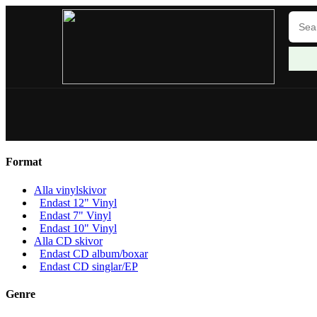
Format
Alla vinylskivor
Endast 12" Vinyl
Endast 7" Vinyl
Endast 10" Vinyl
Alla CD skivor
Endast CD album/boxar
Endast CD singlar/EP
Genre