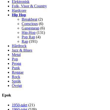
Elektronisk
Folk, Visor & Country
Hardcore
Hip Hop
Breakbeat
(2)
Conscious
(6)
Gangstarap
(6)
Hip-Hop
(131)
Pop Rap
(4)
Rap
(191)
Hårdrock
Jazz & Blues
Metal
Pop
Progg
Punk
Reggae
Rock
Språk
Övrigt
Epok
1950-talet
(21)
1960-talet
(539)