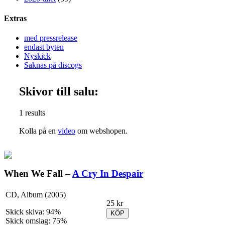
Extras
med pressrelease
endast byten
Nyskick
Saknas på discogs
Skivor till salu:
1 results
Kolla på en
video
om webshopen.
When We Fall –
A Cry In Despair
CD, Album (2005)
25 kr
Skick skiva: 94%
KÖP
Skick omslag: 75%