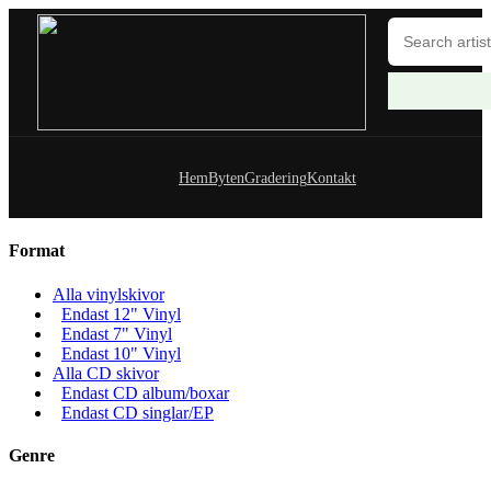
Hem
Byten
Gradering
Kontakt
Format
Alla vinylskivor
Endast 12" Vinyl
Endast 7" Vinyl
Endast 10" Vinyl
Alla CD skivor
Endast CD album/boxar
Endast CD singlar/EP
Genre