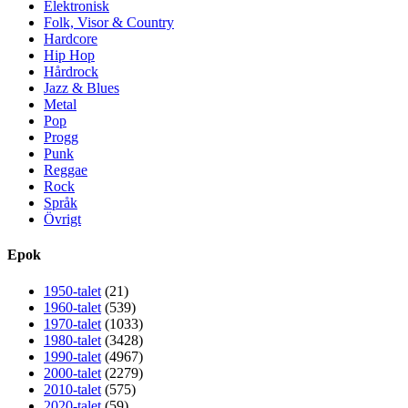
Elektronisk
Folk, Visor & Country
Hardcore
Hip Hop
Hårdrock
Jazz & Blues
Metal
Pop
Progg
Punk
Reggae
Rock
Språk
Övrigt
Epok
1950-talet
(21)
1960-talet
(539)
1970-talet
(1033)
1980-talet
(3428)
1990-talet
(4967)
2000-talet
(2279)
2010-talet
(575)
2020-talet
(59)