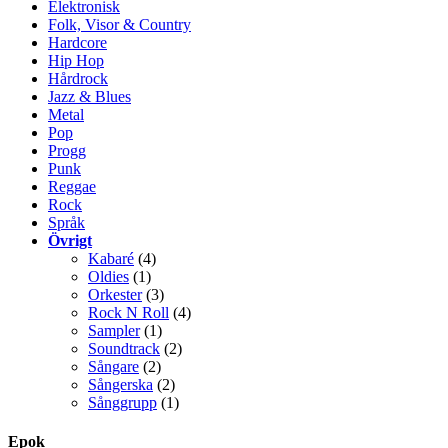
Elektronisk
Folk, Visor & Country
Hardcore
Hip Hop
Hårdrock
Jazz & Blues
Metal
Pop
Progg
Punk
Reggae
Rock
Språk
Övrigt
Kabaré
(4)
Oldies
(1)
Orkester
(3)
Rock N Roll
(4)
Sampler
(1)
Soundtrack
(2)
Sångare
(2)
Sångerska
(2)
Sånggrupp
(1)
Epok