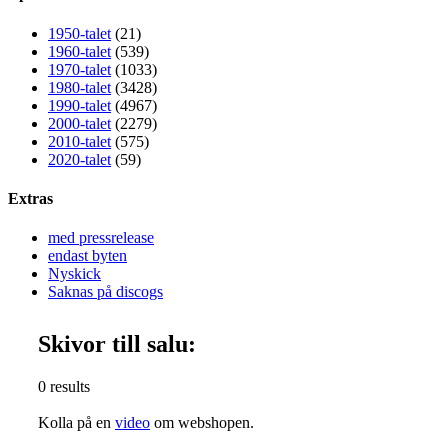
1950-talet
(21)
1960-talet
(539)
1970-talet
(1033)
1980-talet
(3428)
1990-talet
(4967)
2000-talet
(2279)
2010-talet
(575)
2020-talet
(59)
Extras
med pressrelease
endast byten
Nyskick
Saknas på discogs
Skivor till salu:
0 results
Kolla på en
video
om webshopen.