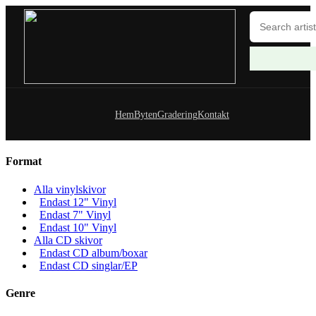
Hem
Byten
Gradering
Kontakt
Format
Alla vinylskivor
Endast 12" Vinyl
Endast 7" Vinyl
Endast 10" Vinyl
Alla CD skivor
Endast CD album/boxar
Endast CD singlar/EP
Genre