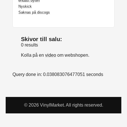
endast byten
Nyskick
Saknas på discogs
Skivor till salu:
0 results
Kolla på en
video
om webshopen.
Query done in: 0.038083076477051 seconds
© 2026 VinylMarket. All rights reserved.