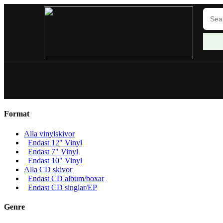
Format
Alla vinylskivor
Endast 12" Vinyl
Endast 7" Vinyl
Endast 10" Vinyl
Alla CD skivor
Endast CD album/boxar
Endast CD singlar/EP
Genre