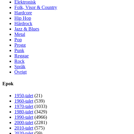
Elektronisk
Folk, Visor & Country
Hardcore
Hip Hop
Hårdrock
Jazz & Blues
Metal
Pop
Progg
Punk
Reggae
Rock
Språk
Övrigt
Epok
1950-talet
(21)
1960-talet
(539)
1970-talet
(1033)
1980-talet
(3429)
1990-talet
(4966)
2000-talet
(2281)
2010-talet
(575)
2020-talet
(59)