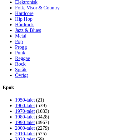
Elektronisk
Folk, Visor & Country
Hardcore
Hip Hop
Hårdrock
Jazz & Blues
Metal
Pop
Progg
Punk
Reggae
Rock
Språk
Övrigt
Epok
1950-talet
(21)
1960-talet
(539)
1970-talet
(1033)
1980-talet
(3428)
1990-talet
(4967)
2000-talet
(2279)
2010-talet
(575)
2020-talet
(59)