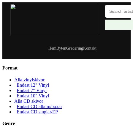
Hem
Byten
Gradering
Kontakt
Format
Alla vinylskivor
Endast 12" Vinyl
Endast 7" Vinyl
Endast 10" Vinyl
Alla CD skivor
Endast CD album/boxar
Endast CD singlar/EP
Genre