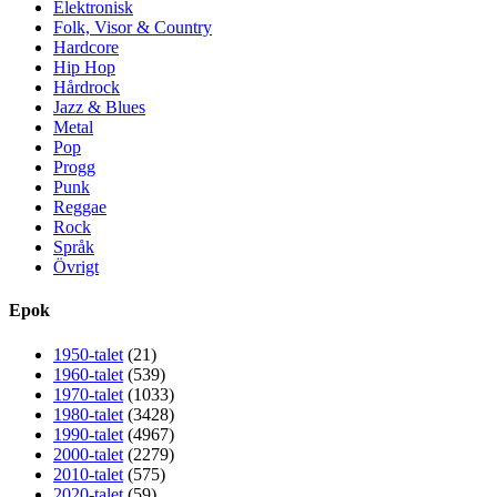
Elektronisk
Folk, Visor & Country
Hardcore
Hip Hop
Hårdrock
Jazz & Blues
Metal
Pop
Progg
Punk
Reggae
Rock
Språk
Övrigt
Epok
1950-talet
(21)
1960-talet
(539)
1970-talet
(1033)
1980-talet
(3428)
1990-talet
(4967)
2000-talet
(2279)
2010-talet
(575)
2020-talet
(59)