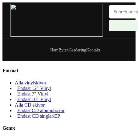
Hem
Byten
Gradering
Kontakt
Format
Alla vinylskivor
Endast 12" Vinyl
Endast 7" Vinyl
Endast 10" Vinyl
Alla CD skivor
Endast CD album/boxar
Endast CD singlar/EP
Genre