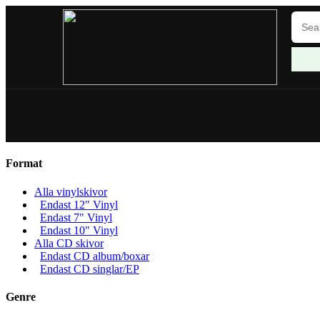
Format
Alla vinylskivor
Endast 12" Vinyl
Endast 7" Vinyl
Endast 10" Vinyl
Alla CD skivor
Endast CD album/boxar
Endast CD singlar/EP
Genre