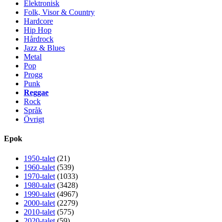
Elektronisk
Folk, Visor & Country
Hardcore
Hip Hop
Hårdrock
Jazz & Blues
Metal
Pop
Progg
Punk
Reggae
Rock
Språk
Övrigt
Epok
1950-talet
(21)
1960-talet
(539)
1970-talet
(1033)
1980-talet
(3428)
1990-talet
(4967)
2000-talet
(2279)
2010-talet
(575)
2020-talet
(59)