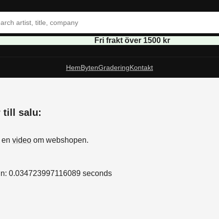
Fri frakt över 1500 kr
Hem
Byten
Gradering
Kontakt
till salu:
s
å en
video
om webshopen.
in: 0.034723997116089 seconds