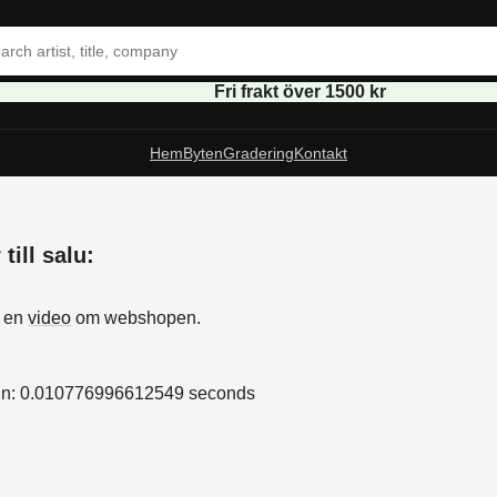
Fri frakt över 1500 kr
Hem
Byten
Gradering
Kontakt
till salu:
s
å en
video
om webshopen.
in: 0.010776996612549 seconds