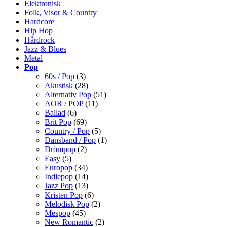
Elektronisk
Folk, Visor & Country
Hardcore
Hip Hop
Hårdrock
Jazz & Blues
Metal
Pop
60s / Pop
(3)
Akustisk
(28)
Alternativ Pop
(51)
AOR / POP
(11)
Ballad
(6)
Brit Pop
(69)
Country / Pop
(5)
Dansband / Pop
(1)
Drömpop
(2)
Easy
(5)
Europop
(34)
Indiepop
(14)
Jazz Pop
(13)
Kristen Pop
(6)
Melodisk Pop
(2)
Mespop
(45)
New Romantic
(2)