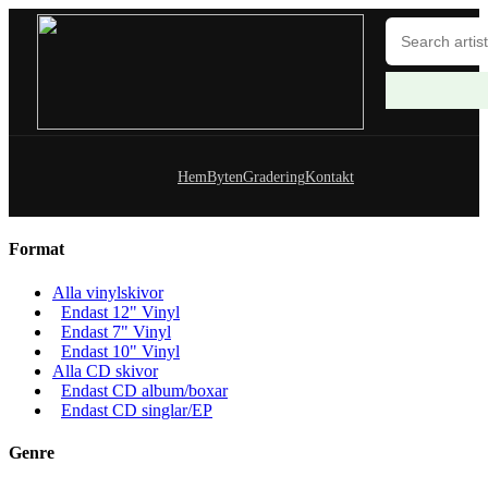
Hem
Byten
Gradering
Kontakt
Format
Alla vinylskivor
Endast 12" Vinyl
Endast 7" Vinyl
Endast 10" Vinyl
Alla CD skivor
Endast CD album/boxar
Endast CD singlar/EP
Genre