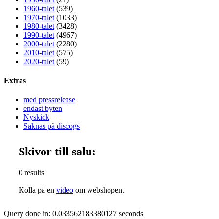
1960-talet
(539)
1970-talet
(1033)
1980-talet
(3428)
1990-talet
(4967)
2000-talet
(2280)
2010-talet
(575)
2020-talet
(59)
Extras
med pressrelease
endast byten
Nyskick
Saknas på discogs
Skivor till salu:
0 results
Kolla på en
video
om webshopen.
Query done in: 0.033562183380127 seconds