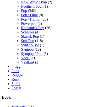
New Wave / Pop
(2)
Northern Soul
(1)
Pop
(342)
Pop / Funk
(8)
Pop / Humor
(28)
Powerpop
(2)
Romantisk Pop
(26)
Schlager
(4)
Skånsk Pop
(1)
Soft Pop
(118)
Synt / Visor
(1)
Syntpop
(13)
Syntpop / Pop
(8)
Vocal
(1)
Västkust
(3)
Progg
Punk
Reggae
Rock
Språk
Övrigt
Epok
1950-talet
(21)