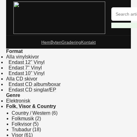
Hem
Byten
Gradering
Kontakt
Format
Alla vinylskivor
Endast 12" Vinyl
Endast 7" Vinyl
Endast 10" Vinyl
Alla CD skivor
Endast CD album/boxar
Endast CD singlar/EP
Genre
Elektronisk
Folk, Visor & Country
Country / Western
(6)
Folkmusik
(2)
Folkvisor
(5)
Trubadur
(18)
Visor
(61)