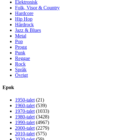
Elektronisk
Folk, Visor & Country
Hardcore
Hip Hop
Hårdrock
Jazz & Blues
Metal
Pop
Progg
Punk
Reggae
Rock
Språk
Övrigt
Epok
1950-talet
(21)
1960-talet
(539)
1970-talet
(1033)
1980-talet
(3428)
1990-talet
(4967)
2000-talet
(2279)
2010-talet
(575)
2020-talet
(59)