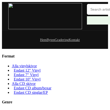
Hem
Byten
Gradering
Kontakt
Format
Alla vinylskivor
Endast 12" Vinyl
Endast 7" Vinyl
Endast 10" Vinyl
Alla CD skivor
Endast CD album/boxar
Endast CD singlar/EP
Genre