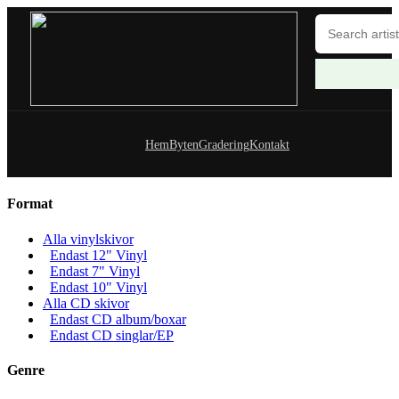
Hem
Byten
Gradering
Kontakt
Format
Alla vinylskivor
Endast 12" Vinyl
Endast 7" Vinyl
Endast 10" Vinyl
Alla CD skivor
Endast CD album/boxar
Endast CD singlar/EP
Genre