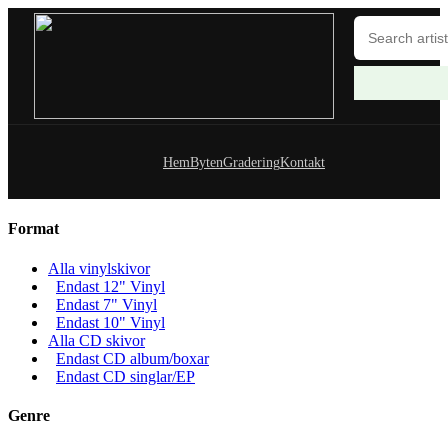
Hem
Byten
Gradering
Kontakt
Format
Alla vinylskivor
Endast 12" Vinyl
Endast 7" Vinyl
Endast 10" Vinyl
Alla CD skivor
Endast CD album/boxar
Endast CD singlar/EP
Genre