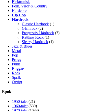
Elektronisk
Folk, Visor & Country
Hardcore
Hip Hop
Hårdrock
Classic Hardrock
(1)
Glamrock
(2)
Progressiv Hårdrock
(3)
Rattling Rock
(1)
Sleazy Hardrock
(1)
Jazz & Blues
Metal
Pop
Progg
Punk
Reggae
Rock
Språk
Övrigt
Epok
1950-talet
(21)
1960-talet
(539)
1970-talet
(1033)