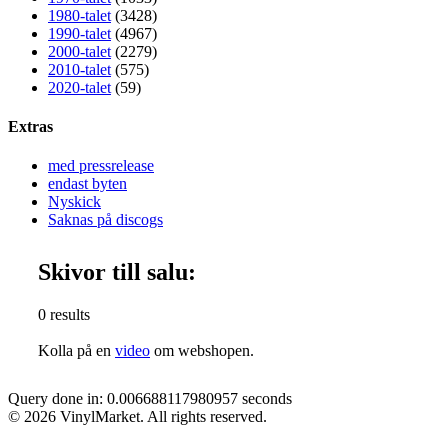
1980-talet
(3428)
1990-talet
(4967)
2000-talet
(2279)
2010-talet
(575)
2020-talet
(59)
Extras
med pressrelease
endast byten
Nyskick
Saknas på discogs
Skivor till salu:
0 results
Kolla på en
video
om webshopen.
Query done in: 0.006688117980957 seconds
© 2026 VinylMarket. All rights reserved.