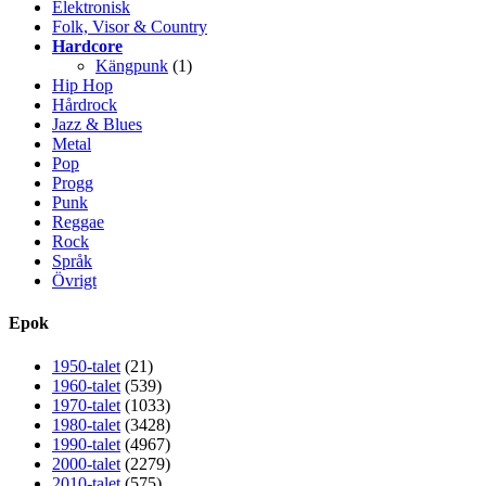
Elektronisk
Folk, Visor & Country
Hardcore
Kängpunk
(1)
Hip Hop
Hårdrock
Jazz & Blues
Metal
Pop
Progg
Punk
Reggae
Rock
Språk
Övrigt
Epok
1950-talet
(21)
1960-talet
(539)
1970-talet
(1033)
1980-talet
(3428)
1990-talet
(4967)
2000-talet
(2279)
2010-talet
(575)