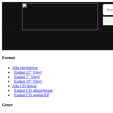
Format
Alla vinylskivor
Endast 12" Vinyl
Endast 7" Vinyl
Endast 10" Vinyl
Alla CD skivor
Endast CD album/boxar
Endast CD singlar/EP
Genre