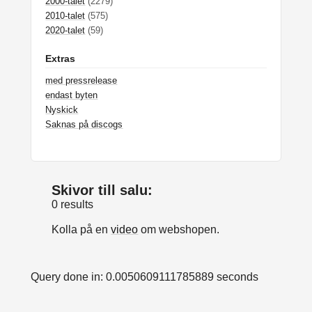
2000-talet
(2279)
2010-talet
(575)
2020-talet
(59)
Extras
med pressrelease
endast byten
Nyskick
Saknas på discogs
Skivor till salu:
0 results
Kolla på en
video
om webshopen.
Query done in: 0.0050609111785889 seconds