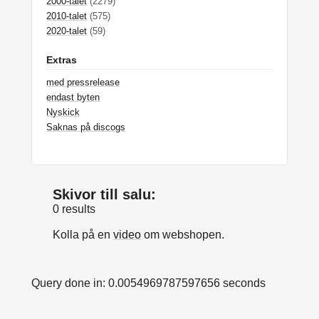
2000-talet
(2279)
2010-talet
(575)
2020-talet
(59)
Extras
med pressrelease
endast byten
Nyskick
Saknas på discogs
Skivor till salu:
0 results
Kolla på en
video
om webshopen.
Query done in: 0.0054969787597656 seconds