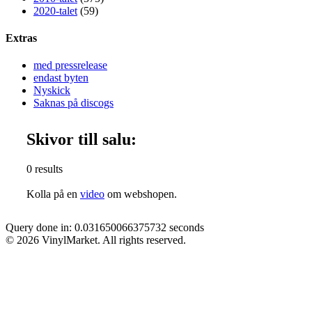
2020-talet
(59)
Extras
med pressrelease
endast byten
Nyskick
Saknas på discogs
Skivor till salu:
0 results
Kolla på en
video
om webshopen.
Query done in: 0.031650066375732 seconds
© 2026 VinylMarket. All rights reserved.