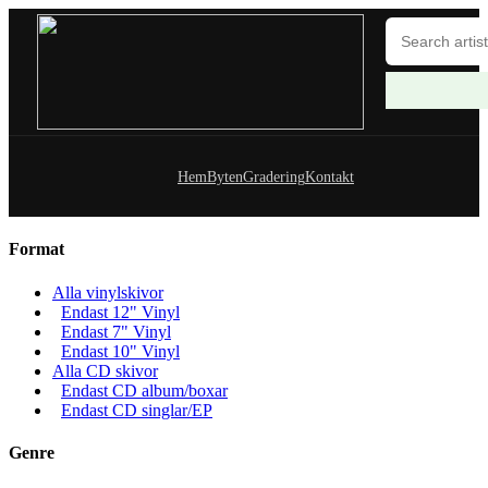
Hem
Byten
Gradering
Kontakt
Format
Alla vinylskivor
Endast 12" Vinyl
Endast 7" Vinyl
Endast 10" Vinyl
Alla CD skivor
Endast CD album/boxar
Endast CD singlar/EP
Genre