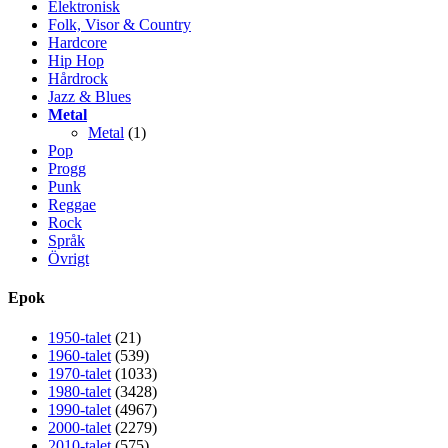
Elektronisk
Folk, Visor & Country
Hardcore
Hip Hop
Hårdrock
Jazz & Blues
Metal
Metal
(1)
Pop
Progg
Punk
Reggae
Rock
Språk
Övrigt
Epok
1950-talet
(21)
1960-talet
(539)
1970-talet
(1033)
1980-talet
(3428)
1990-talet
(4967)
2000-talet
(2279)
2010-talet
(575)