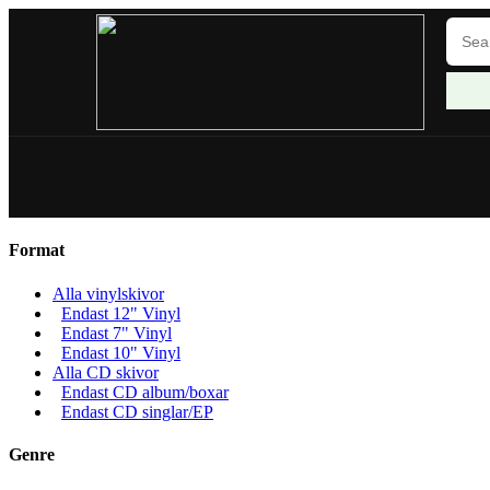
Format
Alla vinylskivor
Endast 12" Vinyl
Endast 7" Vinyl
Endast 10" Vinyl
Alla CD skivor
Endast CD album/boxar
Endast CD singlar/EP
Genre