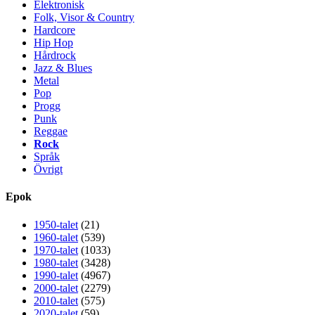
Elektronisk
Folk, Visor & Country
Hardcore
Hip Hop
Hårdrock
Jazz & Blues
Metal
Pop
Progg
Punk
Reggae
Rock
Språk
Övrigt
Epok
1950-talet
(21)
1960-talet
(539)
1970-talet
(1033)
1980-talet
(3428)
1990-talet
(4967)
2000-talet
(2279)
2010-talet
(575)
2020-talet
(59)