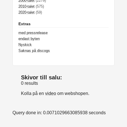
2000-talet
(2279)
2010-talet
(575)
2020-talet
(59)
Extras
med pressrelease
endast byten
Nyskick
Saknas på discogs
Skivor till salu:
0 results
Kolla på en
video
om webshopen.
Query done in: 0.0071029663085938 seconds