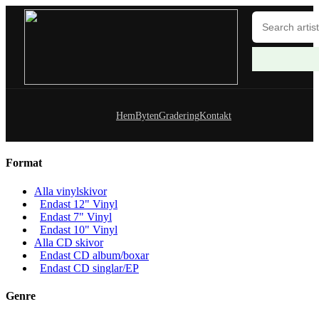
Hem
Byten
Gradering
Kontakt
Format
Alla vinylskivor
Endast 12" Vinyl
Endast 7" Vinyl
Endast 10" Vinyl
Alla CD skivor
Endast CD album/boxar
Endast CD singlar/EP
Genre