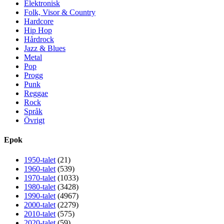
Elektronisk
Folk, Visor & Country
Hardcore
Hip Hop
Hårdrock
Jazz & Blues
Metal
Pop
Progg
Punk
Reggae
Rock
Språk
Övrigt
Epok
1950-talet
(21)
1960-talet
(539)
1970-talet
(1033)
1980-talet
(3428)
1990-talet
(4967)
2000-talet
(2279)
2010-talet
(575)
2020-talet
(59)