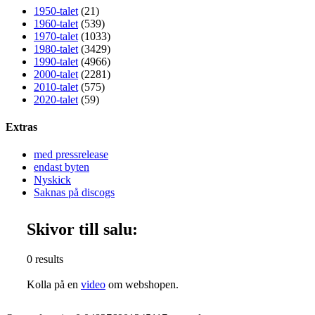
1950-talet
(21)
1960-talet
(539)
1970-talet
(1033)
1980-talet
(3429)
1990-talet
(4966)
2000-talet
(2281)
2010-talet
(575)
2020-talet
(59)
Extras
med pressrelease
endast byten
Nyskick
Saknas på discogs
Skivor till salu:
0 results
Kolla på en
video
om webshopen.