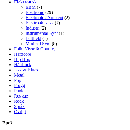
Elektronisk
EBM
(7)
Electronic
(29)
Electronic / Ambient
(2)
Elektroakustisk
(7)
Industri
(2)
Instrumental Synt
(1)
Leftfield
(1)
Minimal Synt
(8)
Folk, Visor & Country
Hardcore
Hip Hop
Hårdrock
Jazz & Blues
Metal
Pop
Progg
Punk
Reggae
Rock
Språk
Övrigt
Epok