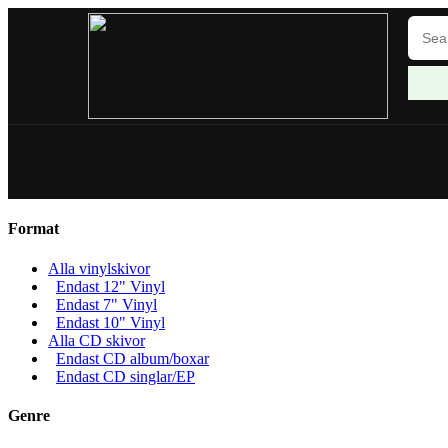
Format
Alla vinylskivor
Endast 12" Vinyl
Endast 7" Vinyl
Endast 10" Vinyl
Alla CD skivor
Endast CD album/boxar
Endast CD singlar/EP
Genre