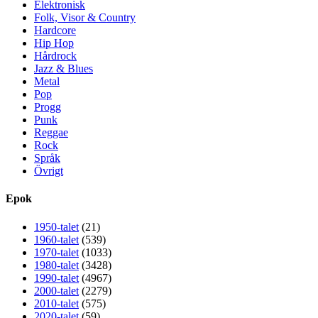
Elektronisk
Folk, Visor & Country
Hardcore
Hip Hop
Hårdrock
Jazz & Blues
Metal
Pop
Progg
Punk
Reggae
Rock
Språk
Övrigt
Epok
1950-talet
(21)
1960-talet
(539)
1970-talet
(1033)
1980-talet
(3428)
1990-talet
(4967)
2000-talet
(2279)
2010-talet
(575)
2020-talet
(59)