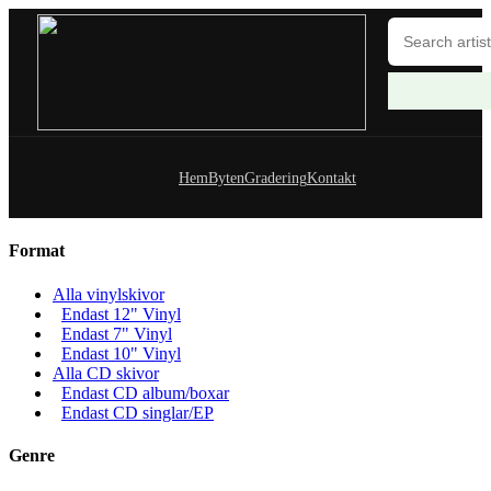
Hem
Byten
Gradering
Kontakt
Format
Alla vinylskivor
Endast 12" Vinyl
Endast 7" Vinyl
Endast 10" Vinyl
Alla CD skivor
Endast CD album/boxar
Endast CD singlar/EP
Genre