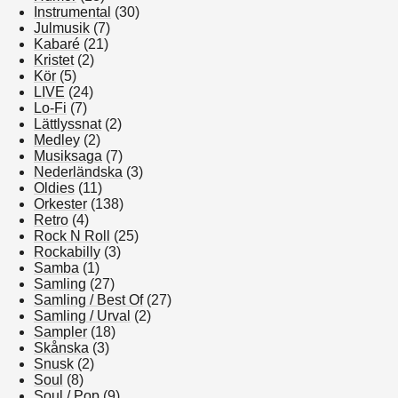
Instrumental
(30)
Julmusik
(7)
Kabaré
(21)
Kristet
(2)
Kör
(5)
LIVE
(24)
Lo-Fi
(7)
Lättlyssnat
(2)
Medley
(2)
Musiksaga
(7)
Nederländska
(3)
Oldies
(11)
Orkester
(138)
Retro
(4)
Rock N Roll
(25)
Rockabilly
(3)
Samba
(1)
Samling
(27)
Samling / Best Of
(27)
Samling / Urval
(2)
Sampler
(18)
Skånska
(3)
Snusk
(2)
Soul
(8)
Soul / Pop
(9)