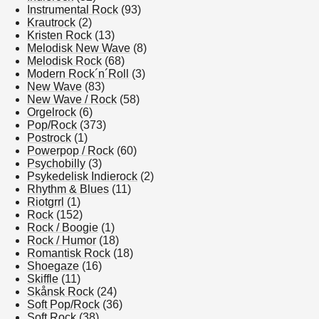
Instrumental Rock
(93)
Krautrock
(2)
Kristen Rock
(13)
Melodisk New Wave
(8)
Melodisk Rock
(68)
Modern Rock´n´Roll
(3)
New Wave
(83)
New Wave / Rock
(58)
Orgelrock
(6)
Pop/Rock
(373)
Postrock
(1)
Powerpop / Rock
(60)
Psychobilly
(3)
Psykedelisk Indierock
(2)
Rhythm & Blues
(11)
Riotgrrl
(1)
Rock
(152)
Rock / Boogie
(1)
Rock / Humor
(18)
Romantisk Rock
(18)
Shoegaze
(16)
Skiffle
(11)
Skånsk Rock
(24)
Soft Pop/Rock
(36)
Soft Rock
(38)