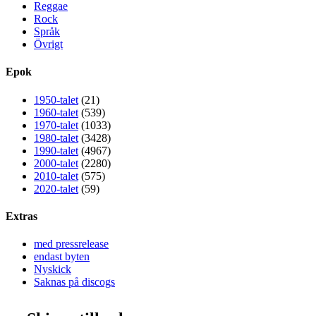
Reggae
Rock
Språk
Övrigt
Epok
1950-talet
(21)
1960-talet
(539)
1970-talet
(1033)
1980-talet
(3428)
1990-talet
(4967)
2000-talet
(2280)
2010-talet
(575)
2020-talet
(59)
Extras
med pressrelease
endast byten
Nyskick
Saknas på discogs