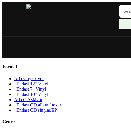
Format
Alla vinylskivor
Endast 12" Vinyl
Endast 7" Vinyl
Endast 10" Vinyl
Alla CD skivor
Endast CD album/boxar
Endast CD singlar/EP
Genre