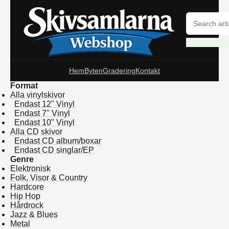
Hem
Byten
Gradering
Kontakt
Format
Alla vinylskivor
Endast 12" Vinyl
Endast 7" Vinyl
Endast 10" Vinyl
Alla CD skivor
Endast CD album/boxar
Endast CD singlar/EP
Genre
Elektronisk
Folk, Visor & Country
Hardcore
Hip Hop
Hårdrock
Jazz & Blues
Metal