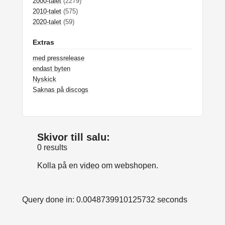
2000-talet
(2279)
2010-talet
(575)
2020-talet
(59)
Extras
med pressrelease
endast byten
Nyskick
Saknas på discogs
Skivor till salu:
0 results
Kolla på en
video
om webshopen.
Query done in: 0.0048739910125732 seconds