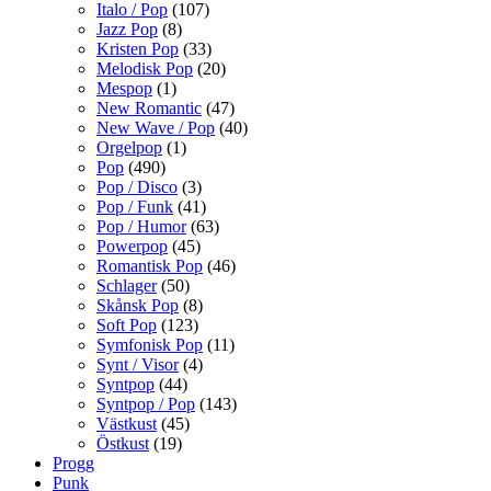
Italo / Pop
(107)
Jazz Pop
(8)
Kristen Pop
(33)
Melodisk Pop
(20)
Mespop
(1)
New Romantic
(47)
New Wave / Pop
(40)
Orgelpop
(1)
Pop
(490)
Pop / Disco
(3)
Pop / Funk
(41)
Pop / Humor
(63)
Powerpop
(45)
Romantisk Pop
(46)
Schlager
(50)
Skånsk Pop
(8)
Soft Pop
(123)
Symfonisk Pop
(11)
Synt / Visor
(4)
Syntpop
(44)
Syntpop / Pop
(143)
Västkust
(45)
Östkust
(19)
Progg
Punk