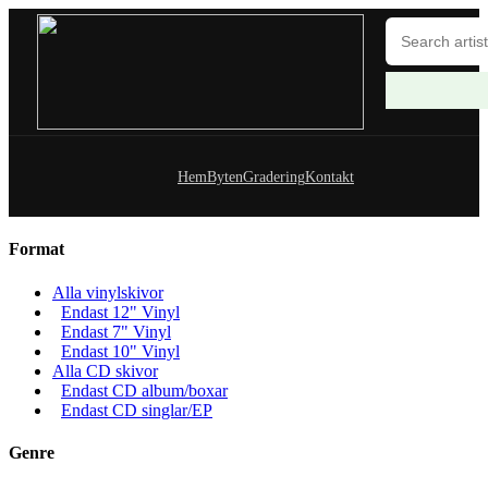
Hem
Byten
Gradering
Kontakt
Format
Alla vinylskivor
Endast 12" Vinyl
Endast 7" Vinyl
Endast 10" Vinyl
Alla CD skivor
Endast CD album/boxar
Endast CD singlar/EP
Genre