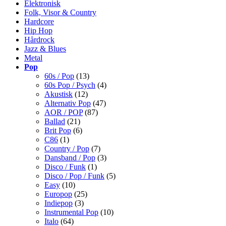
Elektronisk
Folk, Visor & Country
Hardcore
Hip Hop
Hårdrock
Jazz & Blues
Metal
Pop
60s / Pop
(13)
60s Pop / Psych
(4)
Akustisk
(12)
Alternativ Pop
(47)
AOR / POP
(87)
Ballad
(21)
Brit Pop
(6)
C86
(1)
Country / Pop
(7)
Dansband / Pop
(3)
Disco / Funk
(1)
Disco / Pop / Funk
(5)
Easy
(10)
Europop
(25)
Indiepop
(3)
Instrumental Pop
(10)
Italo
(64)