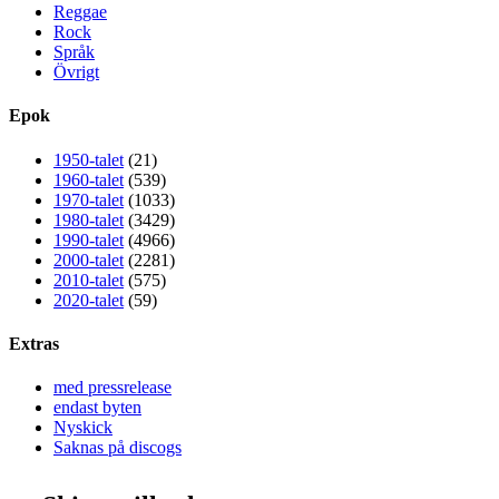
Reggae
Rock
Språk
Övrigt
Epok
1950-talet
(21)
1960-talet
(539)
1970-talet
(1033)
1980-talet
(3429)
1990-talet
(4966)
2000-talet
(2281)
2010-talet
(575)
2020-talet
(59)
Extras
med pressrelease
endast byten
Nyskick
Saknas på discogs