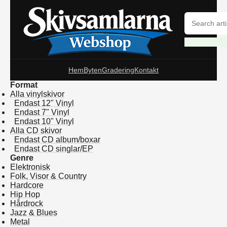
Hem
Byten
Gradering
Kontakt
Format
Alla vinylskivor
Endast 12" Vinyl
Endast 7" Vinyl
Endast 10" Vinyl
Alla CD skivor
Endast CD album/boxar
Endast CD singlar/EP
Genre
Elektronisk
Folk, Visor & Country
Hardcore
Hip Hop
Hårdrock
Jazz & Blues
Metal