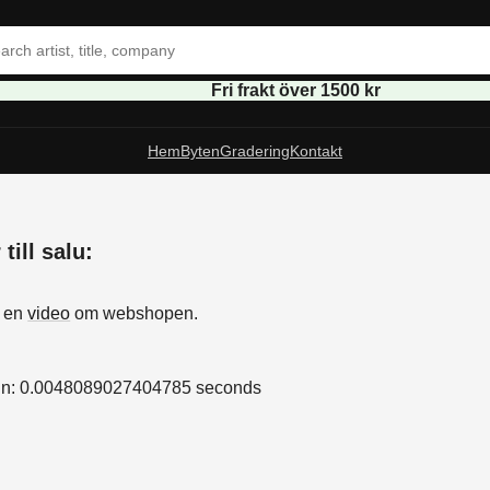
Fri frakt över 1500 kr
Hem
Byten
Gradering
Kontakt
till salu:
s
å en
video
om webshopen.
in: 0.0048089027404785 seconds