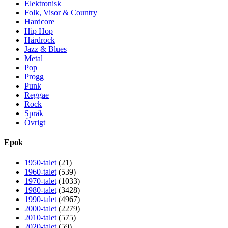
Elektronisk
Folk, Visor & Country
Hardcore
Hip Hop
Hårdrock
Jazz & Blues
Metal
Pop
Progg
Punk
Reggae
Rock
Språk
Övrigt
Epok
1950-talet
(21)
1960-talet
(539)
1970-talet
(1033)
1980-talet
(3428)
1990-talet
(4967)
2000-talet
(2279)
2010-talet
(575)
2020-talet
(59)