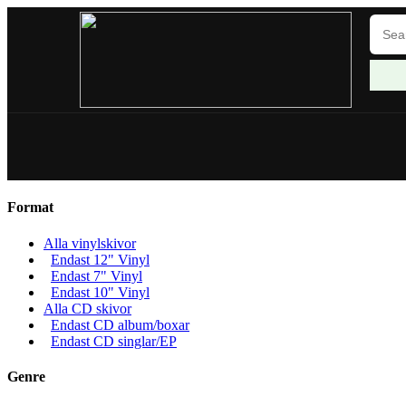
Format
Alla vinylskivor
Endast 12" Vinyl
Endast 7" Vinyl
Endast 10" Vinyl
Alla CD skivor
Endast CD album/boxar
Endast CD singlar/EP
Genre