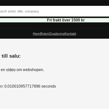
Fri frakt över 1500 kr
Hem
Byten
Gradering
Kontakt
till salu:
s
å en
video
om webshopen.
in: 0.010010957717896 seconds