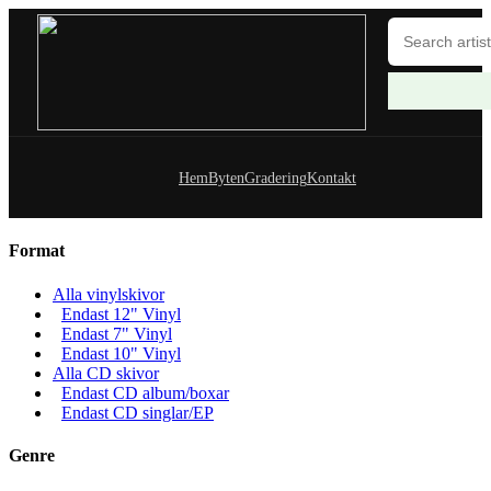
Hem
Byten
Gradering
Kontakt
Format
Alla vinylskivor
Endast 12" Vinyl
Endast 7" Vinyl
Endast 10" Vinyl
Alla CD skivor
Endast CD album/boxar
Endast CD singlar/EP
Genre