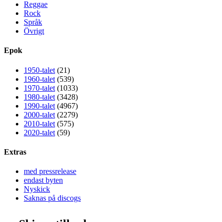
Reggae
Rock
Språk
Övrigt
Epok
1950-talet
(21)
1960-talet
(539)
1970-talet
(1033)
1980-talet
(3428)
1990-talet
(4967)
2000-talet
(2279)
2010-talet
(575)
2020-talet
(59)
Extras
med pressrelease
endast byten
Nyskick
Saknas på discogs