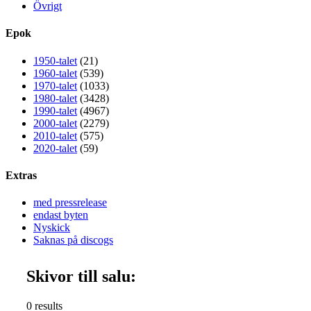
Övrigt
Epok
1950-talet
(21)
1960-talet
(539)
1970-talet
(1033)
1980-talet
(3428)
1990-talet
(4967)
2000-talet
(2279)
2010-talet
(575)
2020-talet
(59)
Extras
med pressrelease
endast byten
Nyskick
Saknas på discogs
Skivor till salu:
0 results