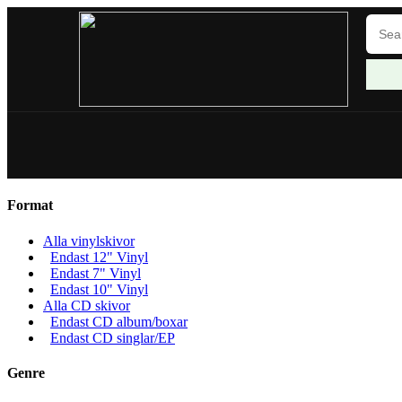
Format
Alla vinylskivor
Endast 12" Vinyl
Endast 7" Vinyl
Endast 10" Vinyl
Alla CD skivor
Endast CD album/boxar
Endast CD singlar/EP
Genre