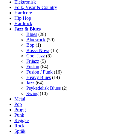
Elektronisk
Folk, Visor & Country
Hardcore
Hip Hop
Hårdrock
Jazz & Blues
Blues
(28)
Bluesrock
(59)
Bop
(1)
Bossa Nova
(15)
Cool Jazz
(8)
Frijazz
(5)
Fusion
(64)
Fusion / Funk
(16)
Heavy Blues
(14)
Jazz
(64)
Psykedelisk Blues
(2)
Swing
(10)
Metal
Pop
Progg
Punk
Reggae
Rock
Språk