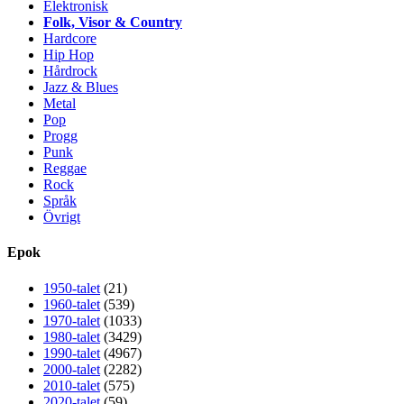
Elektronisk
Folk, Visor & Country
Hardcore
Hip Hop
Hårdrock
Jazz & Blues
Metal
Pop
Progg
Punk
Reggae
Rock
Språk
Övrigt
Epok
1950-talet
(21)
1960-talet
(539)
1970-talet
(1033)
1980-talet
(3429)
1990-talet
(4967)
2000-talet
(2282)
2010-talet
(575)
2020-talet
(59)