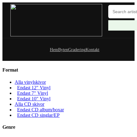
Hem
Byten
Gradering
Kontakt
Format
Alla vinylskivor
Endast 12" Vinyl
Endast 7" Vinyl
Endast 10" Vinyl
Alla CD skivor
Endast CD album/boxar
Endast CD singlar/EP
Genre