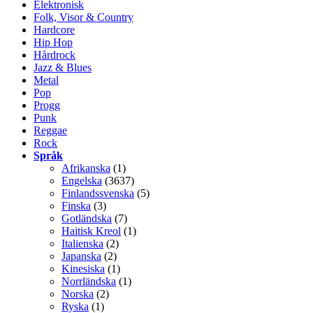
Elektronisk
Folk, Visor & Country
Hardcore
Hip Hop
Hårdrock
Jazz & Blues
Metal
Pop
Progg
Punk
Reggae
Rock
Språk
Afrikanska
(1)
Engelska
(3637)
Finlandssvenska
(5)
Finska
(3)
Gotländska
(7)
Haitisk Kreol
(1)
Italienska
(2)
Japanska
(2)
Kinesiska
(1)
Norrländska
(1)
Norska
(2)
Ryska
(1)