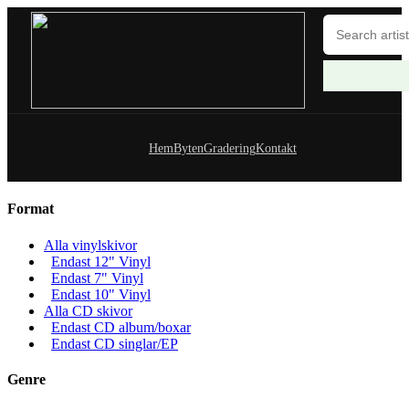
Hem
Byten
Gradering
Kontakt
Format
Alla vinylskivor
Endast 12" Vinyl
Endast 7" Vinyl
Endast 10" Vinyl
Alla CD skivor
Endast CD album/boxar
Endast CD singlar/EP
Genre