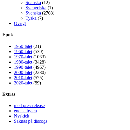
Spanska
(12)
Svengelska
(1)
Svenska
(2708)
Tyska
(7)
Övrigt
Epok
1950-talet
(21)
1960-talet
(539)
1970-talet
(1033)
1980-talet
(3428)
1990-talet
(4967)
2000-talet
(2280)
2010-talet
(575)
2020-talet
(59)
Extras
med pressrelease
endast byten
Nyskick
Saknas på discogs